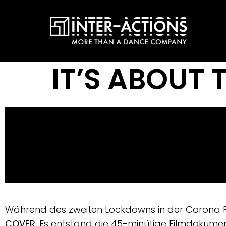
IT’S ABOUT 
Während des zweiten Lockdowns in der Corona 
COVER
. Es entstand die 45-minütige Filmdokume