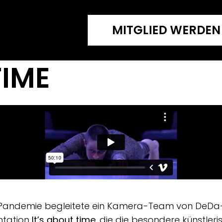
MITGLIED WERDEN
TIME
Pandemie begleitete ein Kamera-Team von DeDa-
ntation
It’s about time
, die die besondere künstler