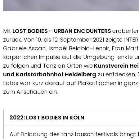
Foto
Alexander
Mit
LOST BODIES – URBAN ENCOUNTERS
eroberten
Ehhalt
zurück. Von 10. bis 12. September 2021 zeigte INT
Gabriele Ascani, Ismaël Belabid-Lenoir, Fran Mart
körperlichen Impulse auf die Umgebung lenkte un
zu folgen und Tanz an Orten wie
Kunstverein Hei
und Karlstorbahnhof Heidelberg
zu entdecken. 
Fotos war kurz darauf auf Plakatflächen in ga
zum Anschauen ein.
2022: LOST BODIES IN KÖLN
Auf Einladung des tanz.tausch festivals bring