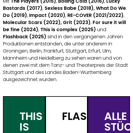
Mit
The Players (2015)
,
Boiling Cold (2016)
,
Lucky
Bastards (2017)
,
Sexless Babe (2018),
What Do We
Do (2019)
,
Impact (2020)
,
RE-COVER (2021/2022)
,
Molecular Scars (2022),
Grit (2023)
,
For sure it will
be fine (2024)
,
This is complex (2025)
und
Flashback (2025)
sind in den vergangenen Jahren
Produktionen entstanden, die unter anderem in
Groningen, Berlin, Frankfurt, Stuttgart, Erfurt, Ulm,
Mannheim und Heidelberg zu sehen waren und von
denen zwei mit dem Tanz- und Theaterpreis der Stadt
Stuttgart und des Landes Baden-Württemberg
ausgezeichnet wurden.
THIS
FLASHBACK
ALLE
IS
STÜC