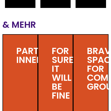
& MEHR
PARTNER*
FOR
BRAV
INNEN
SURE
SPAC
IT
FOR
WILL
COM
BE
GRO
FINE