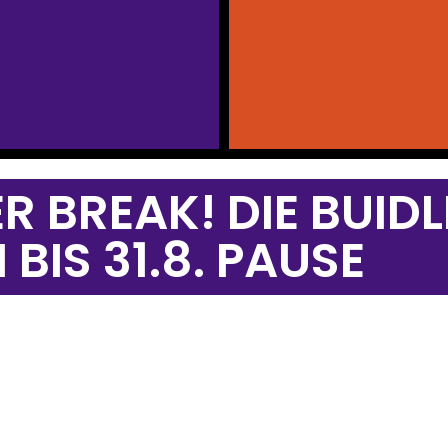
R BREAK! DIE BUID
BIS 31.8. PAUSE
NENNUNG
y
THE FLO