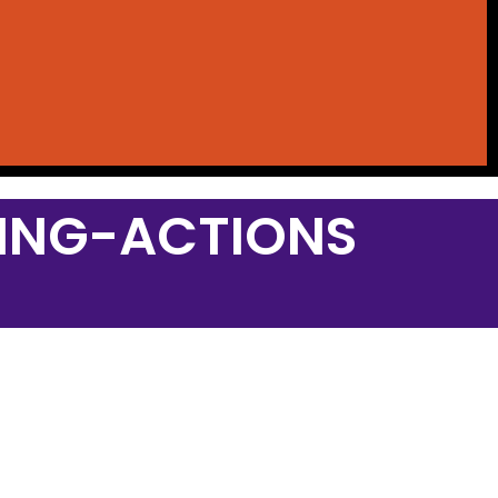
LING-ACTIONS
 AUF DER LONGLIST VON WIRKT!
ATING COMPANY